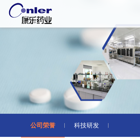
公司荣誉
科技研发