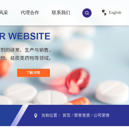
风采
代理合作
联系我们
English
当前位置： 首页 / 荣誉资质 / 公司荣誉