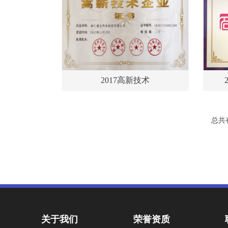
2017高新技术
总共有
关于我们
荣誉资质